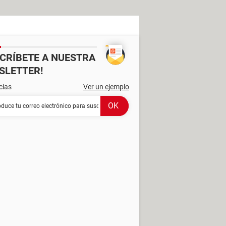
SCRÍBETE A NUESTRA
SLETTER!
cias
Ver un ejemplo