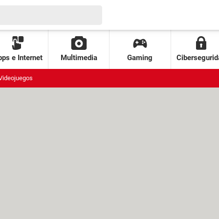
ps e Internet
Multimedia
Gaming
Cibersegurid
Videojuegos