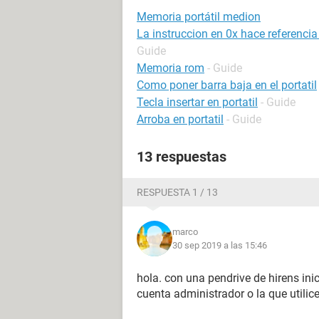
Memoria portátil medion
La instruccion en 0x hace referenci
Guide
Memoria rom
- Guide
Como poner barra baja en el portatil
Tecla insertar en portatil
- Guide
Arroba en portatil
- Guide
13 respuestas
RESPUESTA 1 / 13
marco
30 sep 2019 a las 15:46
hola. con una pendrive de hirens ini
cuenta administrador o la que utilic