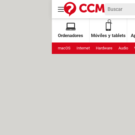
Ordenadores
Móviles y tablets
Ap
macOS
Internet
Hardware
Audio