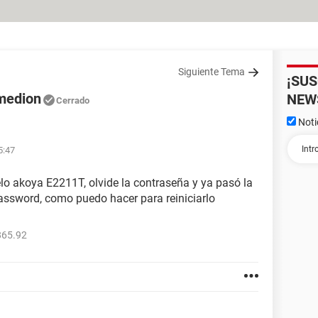
Siguiente Tema
¡SU
 medion
NEW
Cerrado
Noti
5:47
lo akoya E2211T, olvide la contraseña y ya pasó la
password, como puedo hacer para reiniciarlo
865.92