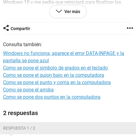
Windows 10 y me pedía que reiniciará para finalizar las
actualizaciones. Bueno lo reinicie y nada. Entonces, entre en
Ver más
copia de seguridad y le di click a la opción de restablecer
este equipo manteniendo los archivos personales. Ahora no
me deja entrar porque me pide contraseña de mi cuenta de
Compartir
Microsoft, pero no se cual es y me aparecen también los
iconos de accesibilidad, idioma y wifi pero nada más. Por
Consulta también:
favor alguien que me ayude, necesito urgente la
computadora para hacer unos trabajos de la facultad y no
Windows no funciona, aparece el error DATA-INPAGE y la
puedo borrar los archivos porque tengo cosas importantes
pantalla se pone azul
del trabajo y la facultad.
Como se pone el simbolo de grados en el teclado
Gracias
Como se pone el guion bajo en la computadora
Como se pone el punto y coma en la computadora
Como se pone el arroba
Como se pone dos puntos en la computadora
2 respuestas
RESPUESTA 1 / 2