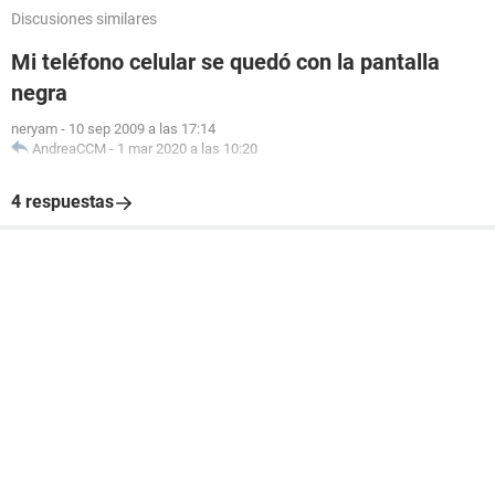
Discusiones similares
Mi teléfono celular se quedó con la pantalla
negra
neryam
-
10 sep 2009 a las 17:14
AndreaCCM
-
1 mar 2020 a las 10:20
4 respuestas