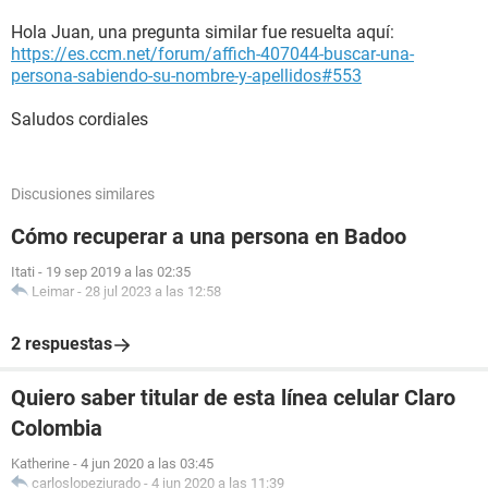
Hola Juan, una pregunta similar fue resuelta aquí:
https://es.ccm.net/forum/affich-407044-buscar-una-
persona-sabiendo-su-nombre-y-apellidos#553
Saludos cordiales
Discusiones similares
Cómo recuperar a una persona en Badoo
Itati
-
19 sep 2019 a las 02:35
Leimar
-
28 jul 2023 a las 12:58
2 respuestas
Quiero saber titular de esta línea celular Claro
Colombia
Katherine
-
4 jun 2020 a las 03:45
carloslopezjurado
-
4 jun 2020 a las 11:39