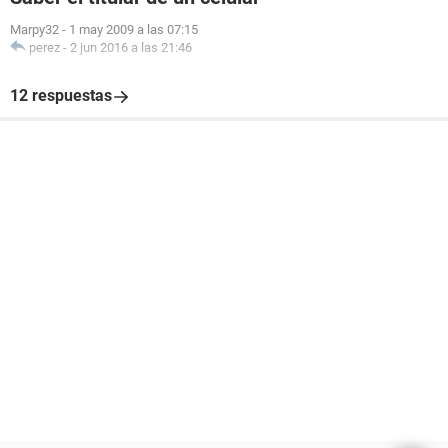
Marpy32
-
1 may 2009 a las 07:15
perez
-
2 jun 2016 a las 21:46
12 respuestas