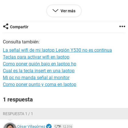
Ver más
Configuración:
Android / Chrome 77.0.3865.73
Compartir
Consulta también:
La señal wifi de mi laptop Legión Y530 no es continua
Teclas para activar wifi en laptop
Como poner guión bajo en laptop hp
Cual es la tecla insert en una laptop
Mi pc no manda señal al monitor
Como poner punto y coma en laptop
1 respuesta
RESPUESTA 1 / 1
César Villagómez
12.316