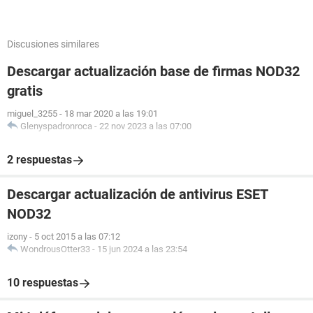
Discusiones similares
Descargar actualización base de firmas NOD32
gratis
miguel_3255
-
18 mar 2020 a las 19:01
Glenyspadronroca
-
22 nov 2023 a las 07:00
2 respuestas
Descargar actualización de antivirus ESET
NOD32
izony
-
5 oct 2015 a las 07:12
WondrousOtter33
-
15 jun 2024 a las 23:54
10 respuestas