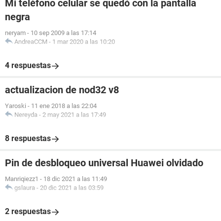
Mi teléfono celular se quedó con la pantalla
negra
neryam
-
10 sep 2009 a las 17:14
AndreaCCM
-
1 mar 2020 a las 10:20
4 respuestas
actualizacion de nod32 v8
Yaroski
-
11 ene 2018 a las 22:04
Nereyda
-
2 may 2021 a las 17:49
8 respuestas
Pin de desbloqueo universal Huawei olvidado
Manriqiezz1
-
18 dic 2021 a las 11:49
gslaura
-
20 dic 2021 a las 03:59
2 respuestas