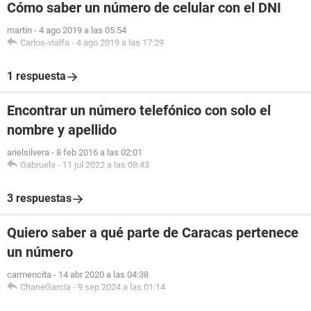
Cómo saber un número de celular con el DNI
martin
-
4 ago 2019 a las 05:54
Carlos-vialfa
-
4 ago 2019 a las 17:29
1 respuesta
Encontrar un número telefónico con solo el
nombre y apellido
arielsilvera
-
8 feb 2016 a las 02:01
Gabruela
-
11 jul 2022 a las 08:43
3 respuestas
Quiero saber a qué parte de Caracas pertenece
un número
carmencita
-
14 abr 2020 a las 04:38
ChaneGarcia
-
9 sep 2024 a las 01:14