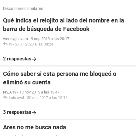
Discusiones similares
Qué indica el relojito al lado del nombre en la
barra de búsqueda de Facebook
wendyguevara
-
9 sep 2019 a las 20:17
Ki
-
27 jul 2020 a las 08:24
2 respuestas
Cómo saber si esta persona me bloqueó o
eliminó su cuenta
rey_619
-
13 nov 2015 a las 13:47
Luis ayol
-
30 ene 2017 a las 15:14
3 respuestas
Ares no me busca nada