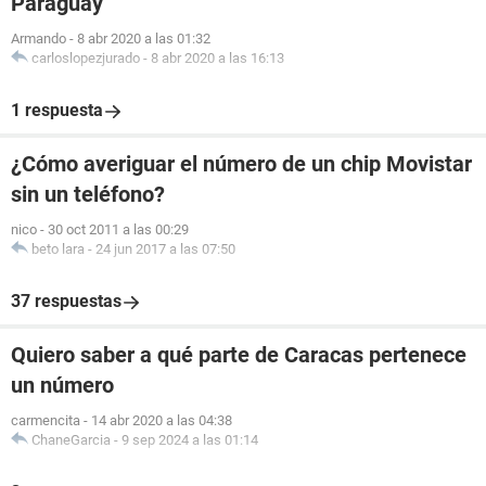
Paraguay
Armando
-
8 abr 2020 a las 01:32
carloslopezjurado
-
8 abr 2020 a las 16:13
1 respuesta
¿Cómo averiguar el número de un chip Movistar
sin un teléfono?
nico
-
30 oct 2011 a las 00:29
beto lara
-
24 jun 2017 a las 07:50
37 respuestas
Quiero saber a qué parte de Caracas pertenece
un número
carmencita
-
14 abr 2020 a las 04:38
ChaneGarcia
-
9 sep 2024 a las 01:14