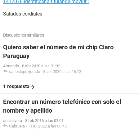
1412078-identificar-a-titular-de-movil#1
Saludos cordiales
Discusiones similares
Quiero saber el número de mi chip Claro
Paraguay
Armando
-
8 abr 2020 a las 01:32
carloslopezjurado
-
8 abr 2020 a las 16:13
1 respuesta
Encontrar un número telefónico con solo el
nombre y apellido
arielsilvera
-
8 feb 2016 a las 02:01
Gabruela
-
11 jul 2022 a las 08:43