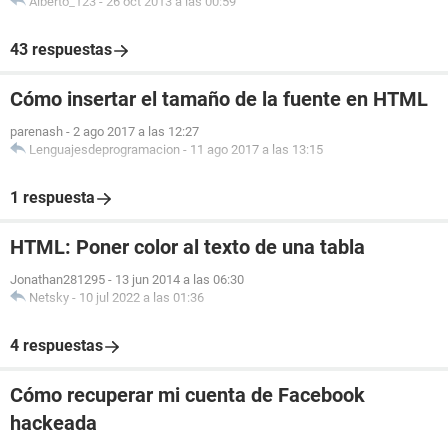
Alberto_123
-
26 oct 2013 a las 00:59
43 respuestas
Cómo insertar el tamaño de la fuente en HTML
parenash
-
2 ago 2017 a las 12:27
Lenguajesdeprogramacion
-
11 ago 2017 a las 13:15
1 respuesta
HTML: Poner color al texto de una tabla
Jonathan281295
-
13 jun 2014 a las 06:30
Netsky
-
10 jul 2022 a las 01:36
4 respuestas
Cómo recuperar mi cuenta de Facebook
hackeada