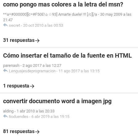
como pongo mas colores a la letra del msn?
**a=#000000][c=#F50E!☼☆93] Amarte duele! !!! [/c][/a
-
30 may 2009 a las
21:47
secret
-
20 oct 2010 a las 00:53
31 respuestas
Cómo insertar el tamaño de la fuente en HTML
parenash
-
2 ago 2017 a las 12:27
Lenguajesdeprogramacion
-
11 ago 2017 a las 13:15
1 respuesta
convertir documento word a imagen jpg
alding
-
1 abr 2010 a las 20:33
tioduendes
-
6 abr 2019 a las 19:15
81 respuestas