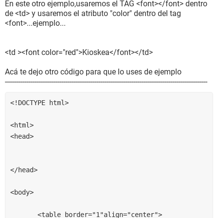
En este otro ejemplo,usaremos el TAG <font></font> dentro
de <td> y usaremos el atributo "color" dentro del tag
<font>...ejemplo...
<td ><font color="red">Kioskea</font></td>
Acá te dejo otro código para que lo uses de ejemplo
--------------------------------------------------------------------------------------------------------
<!DOCTYPE html>
<html>
<head>
</head>
<body>
       <table border="1"align="center">