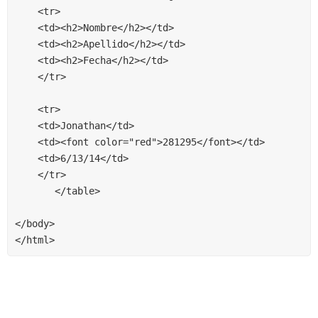
	<tr>
	<td><h2>Nombre</h2></td>
	<td><h2>Apellido</h2></td>
	<td><h2>Fecha</h2></td>
	</tr>
	<tr>
	<td>Jonathan</td>
	<td><font color="red">281295</font></td>
	<td>6/13/14</td>
	</tr>
	   </table>
</body>
</html>