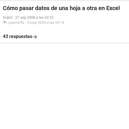
Cómo pasar datos de una hoja a otra en Excel
frubi2
-
21 sep 2008 a las 02:22
juanmcfly
-
3 may 2020 a las 05:14
43 respuestas