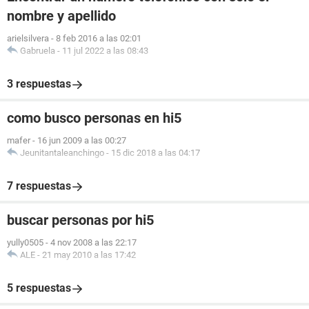
nombre y apellido
arielsilvera
-
8 feb 2016 a las 02:01
Gabruela
-
11 jul 2022 a las 08:43
3 respuestas
como busco personas en hi5
mafer
-
16 jun 2009 a las 00:27
Jeunitantaleanchingo
-
15 dic 2018 a las 04:17
7 respuestas
buscar personas por hi5
yully0505
-
4 nov 2008 a las 22:17
ALE
-
21 may 2010 a las 17:42
5 respuestas