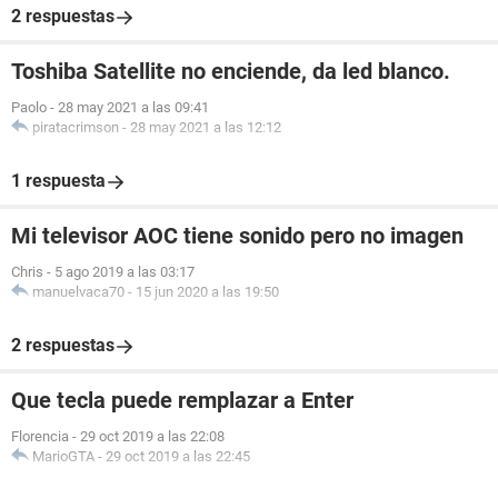
2 respuestas
Toshiba Satellite no enciende, da led blanco.
Paolo
-
28 may 2021 a las 09:41
piratacrimson
-
28 may 2021 a las 12:12
1 respuesta
Mi televisor AOC tiene sonido pero no imagen
Chris
-
5 ago 2019 a las 03:17
manuelvaca70
-
15 jun 2020 a las 19:50
2 respuestas
Que tecla puede remplazar a Enter
Florencia
-
29 oct 2019 a las 22:08
MarioGTA
-
29 oct 2019 a las 22:45