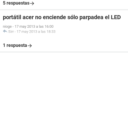
5 respuestas
portátil acer no enciende sólo parpadea el LED
nioge
-
17 may 2013 a las 16:00
Sirr
-
17 may 2013 a las 18:33
1 respuesta