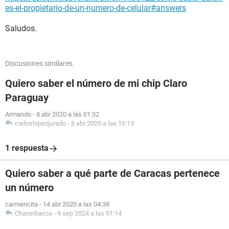
es-el-propietario-de-un-numero-de-celular#answers
Saludos.
Discusiones similares
Quiero saber el número de mi chip Claro
Paraguay
Armando
-
8 abr 2020 a las 01:32
carloslopezjurado
-
8 abr 2020 a las 16:13
1 respuesta
Quiero saber a qué parte de Caracas pertenece
un número
carmencita
-
14 abr 2020 a las 04:38
ChaneGarcia
-
9 sep 2024 a las 01:14