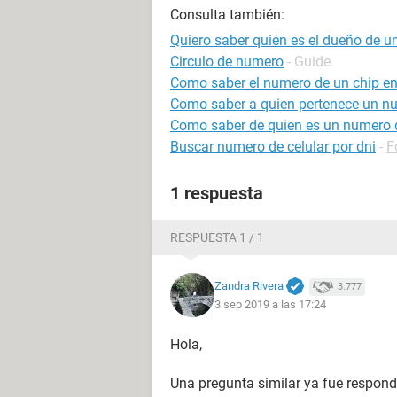
Consulta también:
Quiero saber quién es el dueño de u
Circulo de numero
- Guide
Como saber el numero de un chip en
Como saber a quien pertenece un nu
Como saber de quien es un numero d
Buscar numero de celular por dni
-
F
1 respuesta
RESPUESTA 1 / 1
Zandra Rivera
3.777
3 sep 2019 a las 17:24
Hola,
Una pregunta similar ya fue respond