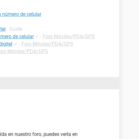
n número de celular
tel
- Guide
mero de celular
✓
-
Foro Móviles/PDA/GPS
igitel
✓
-
Foro Móviles/PDA/GPS
oro Móviles/PDA/GPS
ida en nuestro foro, puedes verla en