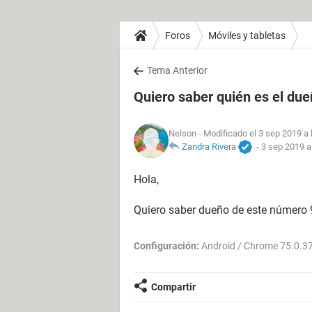
Foros
Móviles y tabletas
Tema Anterior
Quiero saber quién es el du
Nelson
- Modificado el 3 sep 2019 a 
Zandra Rivera
-
3 sep 2019 a
Hola,
Quiero saber dueño de este númer
Configuración:
Android / Chrome 75.0.3
Compartir