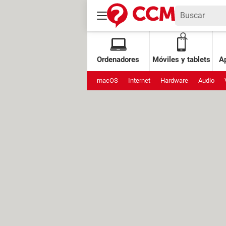
Ordenadores
Móviles y tablets
Ap
macOS
Internet
Hardware
Audio