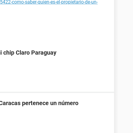
5422-como-saber-quien-es-el-propietario-de-un-
i chip Claro Paraguay
 Caracas pertenece un número