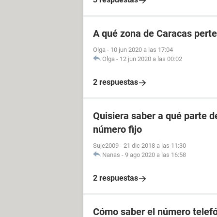
A qué zona de Caracas perte
Olga
-
10 jun 2020 a las 17:04
Olga
-
12 jun 2020 a las 00:02
2 respuestas
Quisiera saber a qué parte 
número fijo
Suje2009
-
21 dic 2018 a las 11:30
Nanas
-
9 ago 2020 a las 16:58
2 respuestas
Cómo saber el número telefó