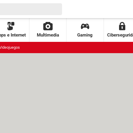
ps e Internet
Multimedia
Gaming
Cibersegurid
Videojuegos