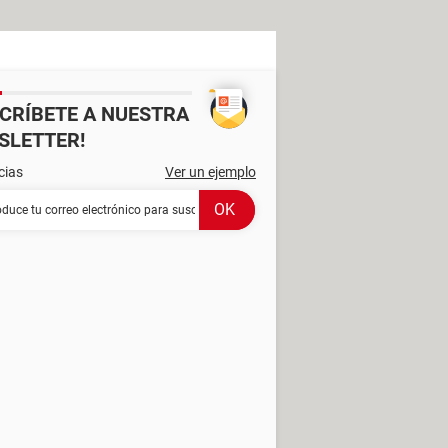
SCRÍBETE A NUESTRA
SLETTER!
cias
Ver un ejemplo