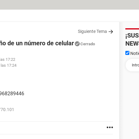
Siguiente Tema
¡SU
eño de un número de celular
NEW
Cerrado
Noti
las 17:22
 las 17:24
o 968289446
770.101