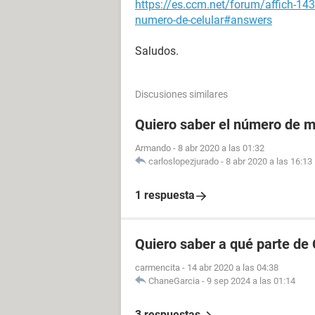
https://es.ccm.net/forum/affich-143
numero-de-celular#answers
Saludos.
Discusiones similares
Quiero saber el número de m
Armando
-
8 abr 2020 a las 01:32
carloslopezjurado
-
8 abr 2020 a las 16:13
1 respuesta
Quiero saber a qué parte de
carmencita
-
14 abr 2020 a las 04:38
ChaneGarcia
-
9 sep 2024 a las 01:14
3 respuestas