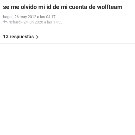
se me olvido mi id de mi cuenta de wolfteam
bago
-
26 may 2012 a las 04:17
richard
-
24 jun 2020 a las 17:55
13 respuestas