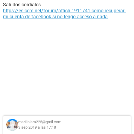
Saludos cordiales
https://es.ccm.net/forum/affich-1911741-como-recuperar-
mi-cuenta-de-facebook-si-no-tengo-acceso-a-nada
marilinlara225@gmil.com
3 sep 2019 a las 17:18