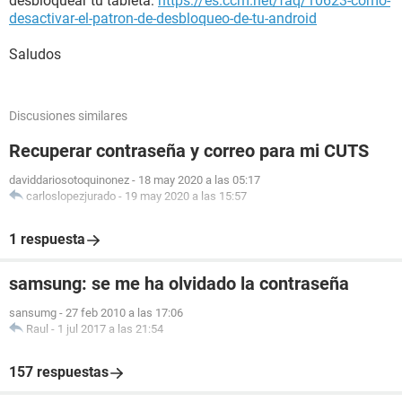
desbloquear tu tableta:
https://es.ccm.net/faq/10623-como-
desactivar-el-patron-de-desbloqueo-de-tu-android
Saludos
Discusiones similares
Recuperar contraseña y correo para mi CUTS
daviddariosotoquinonez
-
18 may 2020 a las 05:17
carloslopezjurado
-
19 may 2020 a las 15:57
1 respuesta
samsung: se me ha olvidado la contraseña
sansumg
-
27 feb 2010 a las 17:06
Raul
-
1 jul 2017 a las 21:54
157 respuestas