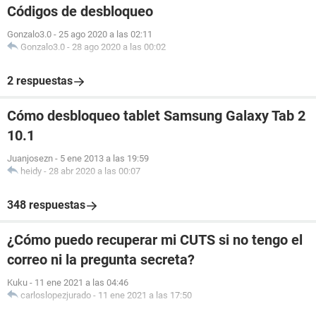
Códigos de desbloqueo
Gonzalo3.0
-
25 ago 2020 a las 02:11
Gonzalo3.0
-
28 ago 2020 a las 00:02
2 respuestas
Cómo desbloqueo tablet Samsung Galaxy Tab 2
10.1
Juanjosezn
-
5 ene 2013 a las 19:59
heidy
-
28 abr 2020 a las 00:07
348 respuestas
¿Cómo puedo recuperar mi CUTS si no tengo el
correo ni la pregunta secreta?
Kuku
-
11 ene 2021 a las 04:46
carloslopezjurado
-
11 ene 2021 a las 17:50