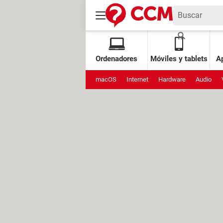
Ordenadores
Móviles y tablets
Ap
macOS
Internet
Hardware
Audio