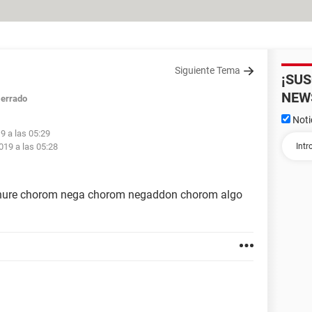
Siguiente Tema
¡SU
NEW
errado
Noti
9 a las 05:29
019 a las 05:28
 nure chorom nega chorom negaddon chorom algo