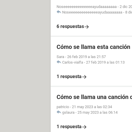
Noseeeeeeeeeeeeeeayudaaaaaaaa
-
2 dic 2
Noseeeeeeeeeeeeeeayudaaaaaaaa
-
8 di
6 respuestas
Cómo se llama esta canción
Sara
-
26 feb 2019 a las 21:57
Carlos-vialfa
-
27 feb 2019 a las 01:13
1 respuesta
Cómo se llama una canción d
patricio
-
21 may 2023 a las 02:34
gslaura
-
25 may 2023 a las 06:14
1 respuesta