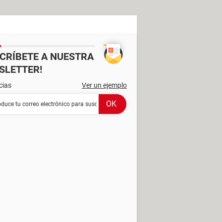
SCRÍBETE A NUESTRA
SLETTER!
cias
Ver un ejemplo