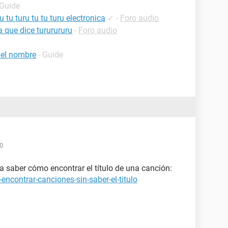
 Guide
tu turu tu tu turu electronica
✓
-
Foro audio
 que dice tururururu
-
Foro audio
 el nombre
- Guide
30
ara saber cómo encontrar el título de una canción:
ncontrar-canciones-sin-saber-el-titulo