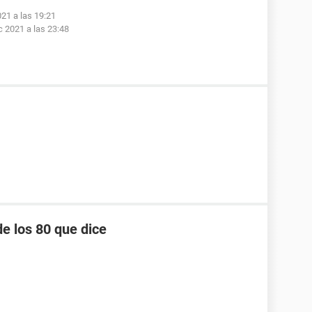
021 a las 19:21
c 2021 a las 23:48
e los 80 que dice