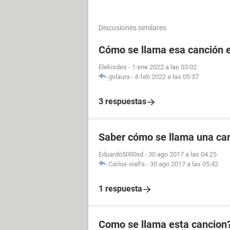
Discusiones similares
Cómo se llama esa canción e
Elekisdes
-
1 ene 2022 a las 03:02
gslaura
-
8 feb 2022 a las 05:37
3 respuestas
Saber cómo se llama una ca
Eduardo5000xd
-
30 ago 2017 a las 04:25
Carlos-vialfa
-
30 ago 2017 a las 05:42
1 respuesta
Como se llama esta cancion? 