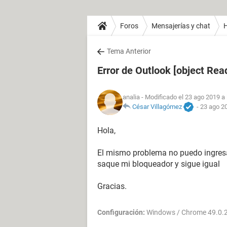
Foros
Mensajerías y chat
H
Tema Anterior
Error de Outlook [object Re
analia
- Modificado el 23 ago 2019 a 
César Villagómez
-
23 ago 20
Hola,
El mismo problema no puedo ingresar
saque mi bloqueador y sigue igual
Gracias.
Configuración:
Windows / Chrome 49.0.