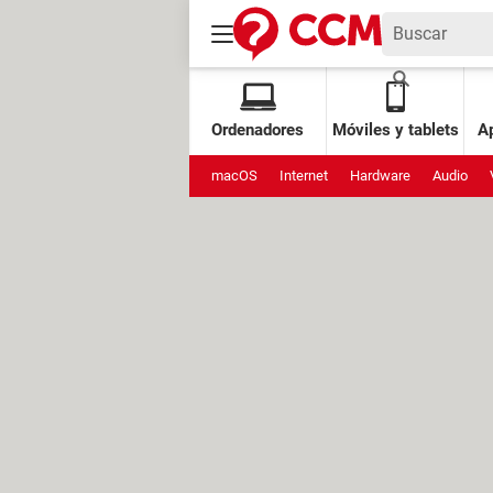
Ordenadores
Móviles y tablets
Ap
macOS
Internet
Hardware
Audio