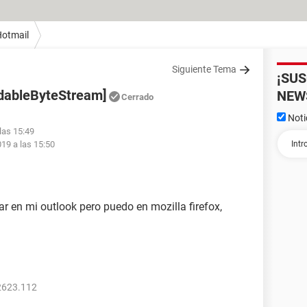
otmail
Siguiente Tema
¡SU
adableByteStream]
NEW
Cerrado
Noti
las 15:49
19 a las 15:50
 en mi outlook pero puedo en mozilla firefox,
2623.112