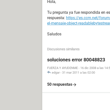
Hola,
Tu pregunta ya fue respondida en est
respuesta:
https://es.ccm.net/forum/
el-mensaje-object-readablebytestre
Saludos
Discusiones similares
soluciones error 80048823
FUERZA Y AYUDENME
-
16 dic 2008 a las 14:
edgar
-
31 mar 2011 a las 02:00
50 respuestas