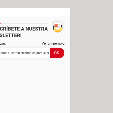
SCRÍBETE A NUESTRA
SLETTER!
cias
Ver un ejemplo