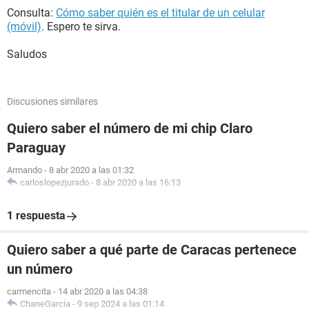
Consulta:
Cómo saber quién es el titular de un celular
(móvil)
. Espero te sirva.
Saludos
Discusiones similares
Quiero saber el número de mi chip Claro
Paraguay
Armando
-
8 abr 2020 a las 01:32
carloslopezjurado
-
8 abr 2020 a las 16:13
1 respuesta
Quiero saber a qué parte de Caracas pertenece
un número
carmencita
-
14 abr 2020 a las 04:38
ChaneGarcia
-
9 sep 2024 a las 01:14