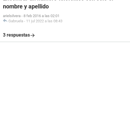
nombre y apellido
arielsilvera
-
8 feb 2016 a las 02:01
Gabruela
-
11 jul 2022 a las 08:43
3 respuestas