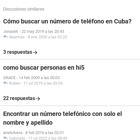
Discusiones similares
Cómo buscar un número de teléfono en Cuba?
JonasM.
-
22 may 2019 a las 20:43
dearmas
-
8 ene 2020 a las 02:22
3 respuestas
como buscar personas en hi5
GRACE
-
14 feb 2009 a las 00:03
Ruben
-
11 jul 2019 a las 02:04
22 respuestas
Encontrar un número telefónico con solo el
nombre y apellido
arielsilvera
-
8 feb 2016 a las 02:01
Gabruela
-
11 jul 2022 a las 08:43