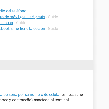
dio del teléfono
o de móvil (celular) gratis
- Guide
persona
- Guide
book si no tiene la opción
- Guide
na persona por su número de celular
es necesario
orreo y contraseña) asociada al terminal.