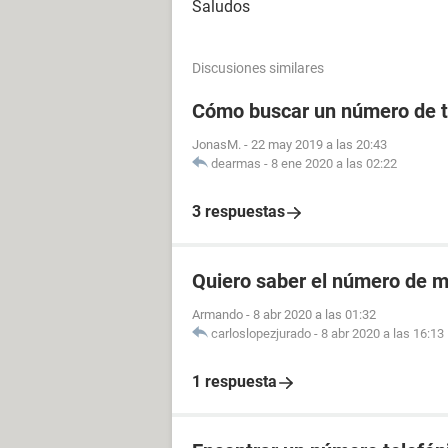
Saludos
Discusiones similares
Cómo buscar un número de t
JonasM.
-
22 may 2019 a las 20:43
dearmas
-
8 ene 2020 a las 02:22
3 respuestas
Quiero saber el número de m
Armando
-
8 abr 2020 a las 01:32
carloslopezjurado
-
8 abr 2020 a las 16:13
1 respuesta