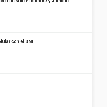
co con solo el nombre y apellido
ular con el DNI