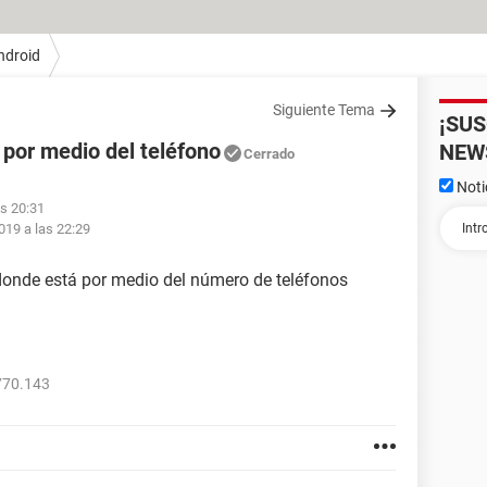
ndroid
Siguiente Tema
¡SU
 por medio del teléfono
NEW
Cerrado
Noti
as 20:31
019 a las 22:29
donde está por medio del número de teléfonos
770.143