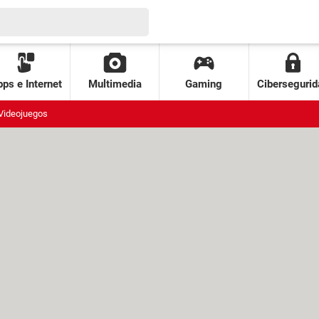
ps e Internet
Multimedia
Gaming
Cibersegurid
Videojuegos