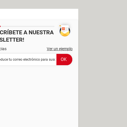
SCRÍBETE A NUESTRA
SLETTER!
cias
Ver un ejemplo