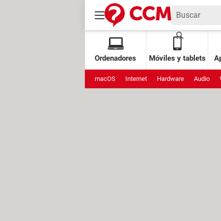
Ordenadores
Móviles y tablets
Ap
macOS
Internet
Hardware
Audio