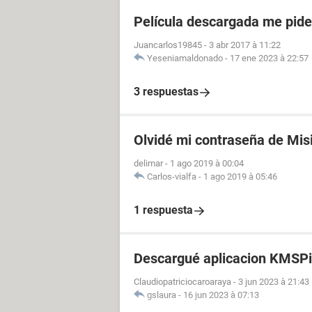
Película descargada me pid
Juancarlos19845
-
3 abr 2017 à 11:22
Yeseniamaldonado
-
17 ene 2023 à 22:57
3 respuestas
Olvidé mi contraseña de Mis
delimar
-
1 ago 2019 à 00:04
Carlos-vialfa
-
1 ago 2019 à 05:46
1 respuesta
Descargué aplicacion KMSPi
Claudiopatriciocaroaraya
-
3 jun 2023 à 21:43
gslaura
-
16 jun 2023 à 07:13