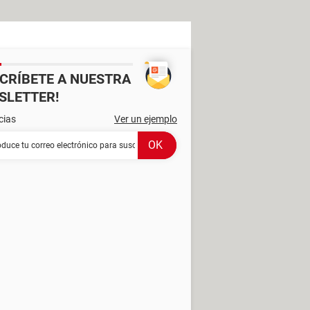
SCRÍBETE A NUESTRA
SLETTER!
cias
Ver un ejemplo