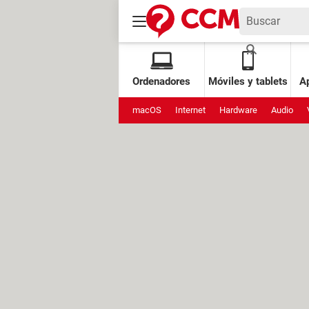
Ordenadores
Móviles y tablets
Ap
macOS
Internet
Hardware
Audio