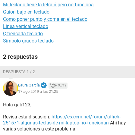
Mi teclado tiene la letra ñ pero no funciona
Guion bajo en teclado
Como poner punto y coma en el teclado
Linea vertical teclado
Ç trencada teclado
Simbolo grados teclado
2 respuestas
RESPUESTA 1 / 2
Laura García
9.719
17 ago 2019 a las 21:25
Hola gab123,
Revisa esta discusión:
https://es.ccm.net/forum/affich-
251571-algunas-teclas-de-mi-laptop-no-funcionan
Ahí hay
varias soluciones a este problema.