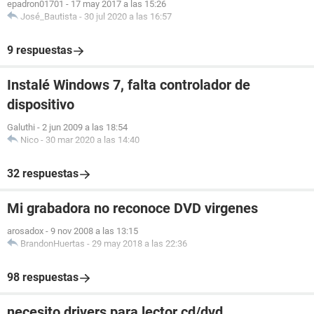
epadron01701
-
17 may 2017 a las 15:26
José_Bautista
-
30 jul 2020 a las 16:57
9 respuestas
Instalé Windows 7, falta controlador de
dispositivo
Galuthi
-
2 jun 2009 a las 18:54
Nico
-
30 mar 2020 a las 14:40
32 respuestas
Mi grabadora no reconoce DVD virgenes
arosadox
-
9 nov 2008 a las 13:15
BrandonHuertas
-
29 may 2018 a las 22:36
98 respuestas
necesito drivers para lector cd/dvd