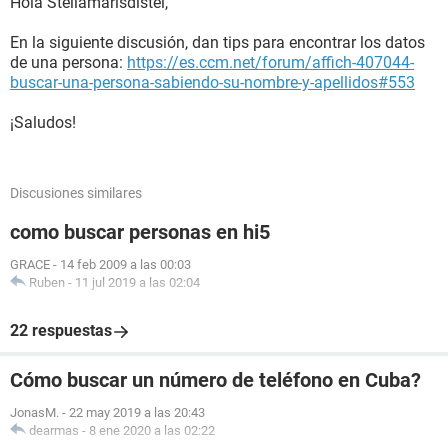
Hola Stellamarisdistel,
En la siguiente discusión, dan tips para encontrar los datos
de una persona:
https://es.ccm.net/forum/affich-407044-
buscar-una-persona-sabiendo-su-nombre-y-apellidos#553
¡Saludos!
Discusiones similares
como buscar personas en hi5
GRACE
-
14 feb 2009 a las 00:03
Ruben
-
11 jul 2019 a las 02:04
22 respuestas
Cómo buscar un número de teléfono en Cuba?
JonasM.
-
22 may 2019 a las 20:43
dearmas
-
8 ene 2020 a las 02:22