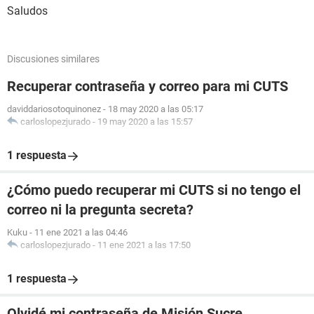
Saludos
Discusiones similares
Recuperar contraseña y correo para mi CUTS
daviddariosotoquinonez
-
18 may 2020 a las 05:17
carloslopezjurado
-
19 may 2020 a las 15:57
1 respuesta
¿Cómo puedo recuperar mi CUTS si no tengo el
correo ni la pregunta secreta?
Kuku
-
11 ene 2021 a las 04:46
carloslopezjurado
-
11 ene 2021 a las 17:50
1 respuesta
Olvidé mi contraseña de Misión Sucre