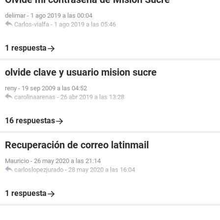
delimar
-
1 ago 2019 a las 00:04
Carlos-vialfa
-
1 ago 2019 a las 05:46
1 respuesta
olvide clave y usuario mision sucre
reny
-
19 sep 2009 a las 04:52
carolinaarenas
-
26 abr 2019 a las 13:28
16 respuestas
Recuperación de correo latinmail
Mauricio
-
26 may 2020 a las 21:14
carloslopezjurado
-
28 may 2020 a las 16:04
1 respuesta