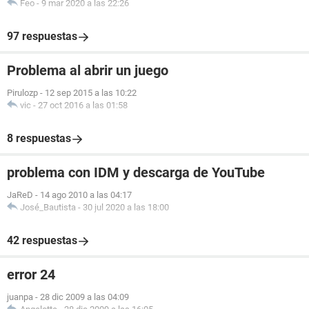
Feo
-
9 mar 2020 a las 22:26
97 respuestas
Problema al abrir un juego
Pirulozp
-
12 sep 2015 a las 10:22
vic
-
27 oct 2016 a las 01:58
8 respuestas
problema con IDM y descarga de YouTube
JaReD
-
14 ago 2010 a las 04:17
José_Bautista
-
30 jul 2020 a las 18:00
42 respuestas
error 24
juanpa
-
28 dic 2009 a las 04:09