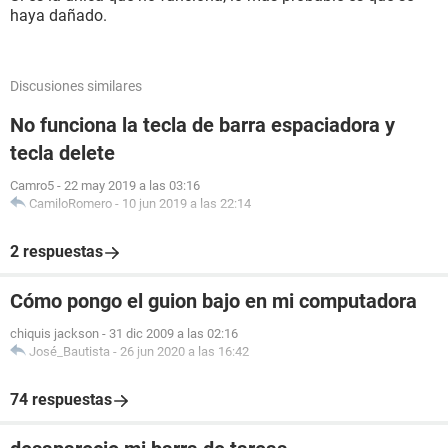
haya dañado.
Discusiones similares
No funciona la tecla de barra espaciadora y
tecla delete
Camro5
-
22 may 2019 a las 03:16
CamiloRomero
-
10 jun 2019 a las 22:14
2 respuestas
Cómo pongo el guion bajo en mi computadora
chiquis jackson
-
31 dic 2009 a las 02:16
José_Bautista
-
26 jun 2020 a las 16:42
74 respuestas