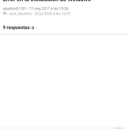
epadron01701
-
17 may 2017 a las 15:26
José_Bautista
-
30 jul 2020 a las 16:57
9 respuestas