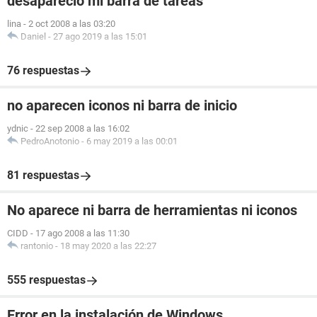
desaparecio mi barra de tareas
lina
-
2 oct 2008 a las 03:20
Daniel
-
27 ago 2019 a las 15:01
76 respuestas
no aparecen iconos ni barra de inicio
ydnic
-
22 sep 2008 a las 16:02
PedroAnotonio
-
6 may 2019 a las 00:01
81 respuestas
No aparece ni barra de herramientas ni iconos
CIDD
-
17 ago 2008 a las 11:30
rantonio
-
18 may 2020 a las 22:27
555 respuestas
Error en la instalación de Windows