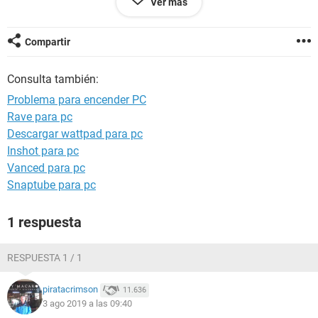
Ver más
funcionó (el teclado anda en otras PCs)
Que debería hacer? Un técnico podrá hacer algo en caso de
llevarla a un service? Gracias
Compartir
Consulta también:
Problema para encender PC
Rave para pc
Descargar wattpad para pc
Inshot para pc
Vanced para pc
Snaptube para pc
1 respuesta
RESPUESTA 1 / 1
piratacrimson
11.636
3 ago 2019 a las 09:40