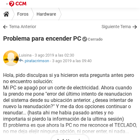
Foros
Hardware
Tema Anterior
Siguiente Tema
Problema para encender PC
Cerrado
Luisina
- 3 ago 2019 a las 02:30
piratacrimson
-
3 ago 2019 a las 09:40
Hola, pido disculpas si ya hicieron esta pregunta antes pero
no encuentro solución:
Mi PC se apagó por un corte de electricidad. Ahora cuando
la prendo me pone "error del último intento de reanudacion
del sistema desde su ubicación anterior. ¿desea intentar de
nuevo la reanudación?" Y me da dos opciones continuar o
reanudar... (hasta ahi me habia pasado antes y no
importaria si pierdo la información de la ultima sesión)
El problema es que ahora la PC no me reconoce el TECLADO,
no me deja elejir ninguna opción, ni poner enter, ni nada...
Probe cambiando el teclado y todos los puertos USB, no