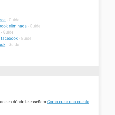
ook
- Guide
book eliminada
- Guide
- Guide
 facebook
- Guide
ook
- Guide
nlace en dónde te enseñara
Cómo crear una cuenta