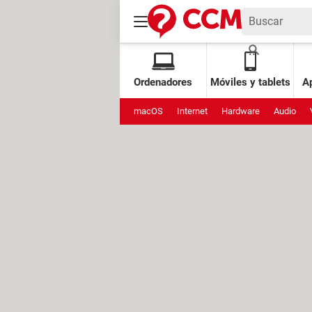
Ordenadores
Móviles y tablets
Ap
macOS
Internet
Hardware
Audio