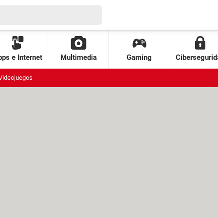
ps e Internet
Multimedia
Gaming
Cibersegurid
Videojuegos