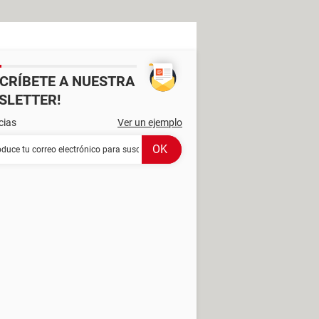
SCRÍBETE A NUESTRA
SLETTER!
cias
Ver un ejemplo