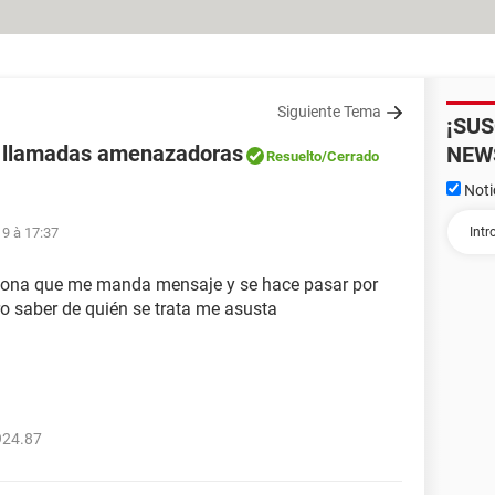
Siguiente Tema
¡SU
r llamadas amenazadoras
NEW
Resuelto
/Cerrado
Noti
9 à 17:37
rsona que me manda mensaje y se hace pasar por
ro saber de quién se trata me asusta
924.87