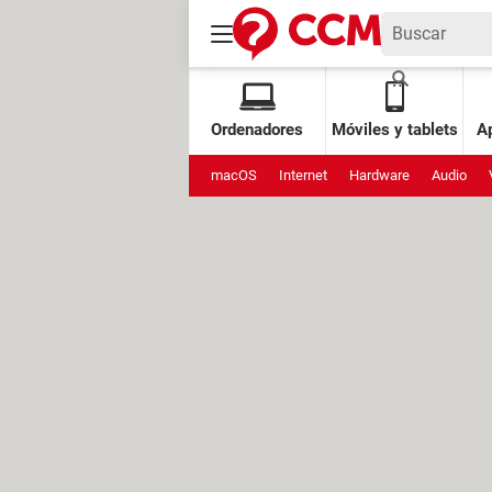
Ordenadores
Móviles y tablets
Ap
macOS
Internet
Hardware
Audio