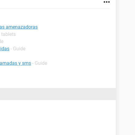
das amenazadoras
y tablets
de
bidas
- Guide
llamadas y sms
- Guide