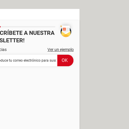
SCRÍBETE A NUESTRA
SLETTER!
cias
Ver un ejemplo