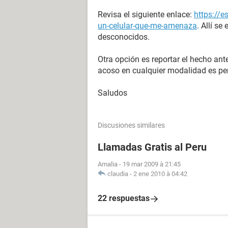
Revisa el siguiente enlace:
https://e
un-celular-que-me-amenaza
. Allí se
desconocidos.
Otra opción es reportar el hecho ante
acoso en cualquier modalidad es pe
Saludos
Discusiones similares
Llamadas Gratis al Peru
Amalia
-
19 mar 2009 à 21:45
claudia
-
2 ene 2010 à 04:42
22 respuestas