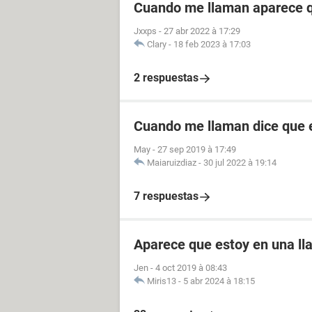
Cuando me llaman aparece q
Jxxps
-
27 abr 2022 à 17:29
Clary
-
18 feb 2023 à 17:03
2 respuestas
Cuando me llaman dice que e
May
-
27 sep 2019 à 17:49
Maiaruizdiaz
-
30 jul 2022 à 19:14
7 respuestas
Aparece que estoy en una l
Jen
-
4 oct 2019 à 08:43
Miris13
-
5 abr 2024 à 18:15