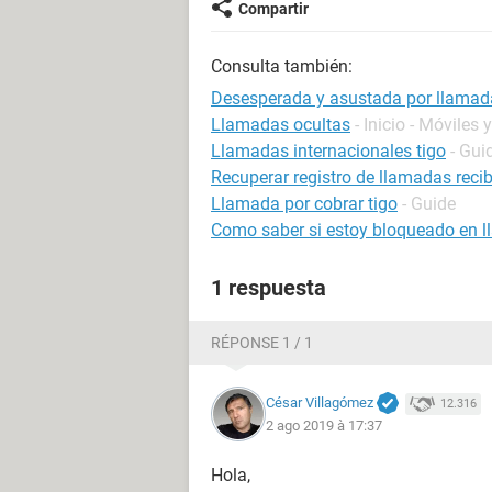
Compartir
Consulta también:
Desesperada y asustada por llama
Llamadas ocultas
- Inicio - Móviles 
Llamadas internacionales tigo
- Gui
Recuperar registro de llamadas reci
Llamada por cobrar tigo
- Guide
Como saber si estoy bloqueado en 
1 respuesta
RÉPONSE 1 / 1
César Villagómez
12.316
2 ago 2019 à 17:37
Hola,