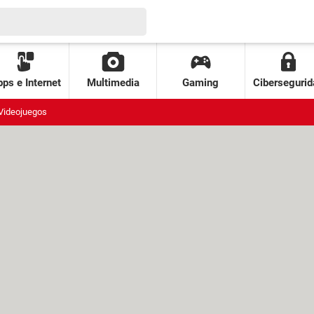
ps e Internet
Multimedia
Gaming
Cibersegurid
Videojuegos