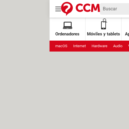
Ordenadores
Móviles y tablets
Ap
macOS
Internet
Hardware
Audio