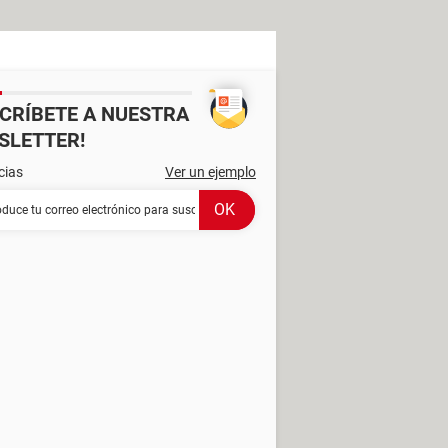
SCRÍBETE A NUESTRA
SLETTER!
cias
Ver un ejemplo