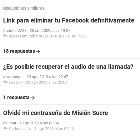
Discusiones similares
Link para eliminar tu Facebook definitivamente
ChristianM33
-
28 abr 2009 a las 19:37
eliasasumumbami
-
20 ene 2018 a las 13:23
18 respuestas
¿Es posible recuperar el audio de una llamada?
alvaroangel
-
29 ago 2019 a las 22:47
ceszarv
-
29 ago 2019 a las 23:08
1 respuesta
Olvidé mi contraseña de Misión Sucre
delimar
-
1 ago 2019 a las 00:04
Carlos-vialfa
-
1 ago 2019 a las 05:46