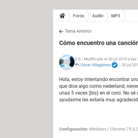
Foros
Audio
MP3
Tema Anterior
Cómo encuentro una canció
D.G
- Modificado el 30 jul 2019 a las
César Villagómez
-
30 jul 20
Hola, estoy intentando encontrar un
que dice algo como nederland, neverl
unas 5 veces (bis) en el coro. No sé 
ayudarme les estaría muy agradecid
Configuración:
Windows / Chrome 75.0.