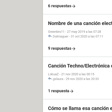
6 respuestas
Nombre de una canción elec
Greenbro11
-
27 may 2019 a las 07:28
Dalmaguer
-
31 oct 2020 a las 07:11
9 respuestas
Canción Techno/Electrónica 
LokuaZ
-
21 nov 2020 a las 00:15
gslaura
-
29 nov 2020 a las 20:33
1 respuesta
Cómo se llama esa canción e