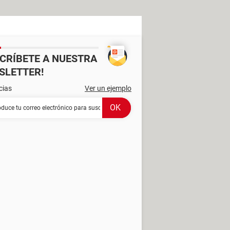
SCRÍBETE A NUESTRA
SLETTER!
cias
Ver un ejemplo