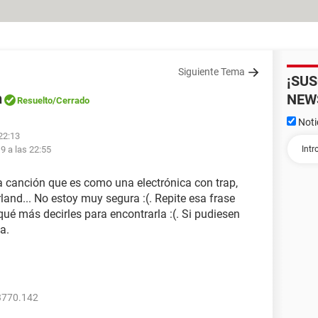
Siguiente Tema
¡SU
n
NEW
Resuelto
/Cerrado
Noti
 22:13
19 a las 22:55
a canción que es como una electrónica con trap,
and... No estoy muy segura :(. Repite esa frase
qué más decirles para encontrarla :(. Si pudiesen
a.
3770.142