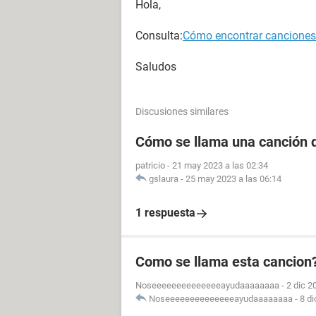
Hola,
Consulta:
Cómo encontrar canciones s
Saludos
Discusiones similares
Cómo se llama una canción d
patricio
-
21 may 2023 a las 02:34
gslaura
-
25 may 2023 a las 06:14
1 respuesta
Como se llama esta cancion? 
Noseeeeeeeeeeeeeeayudaaaaaaaa
-
2 dic 2
Noseeeeeeeeeeeeeeayudaaaaaaaa
-
8 di