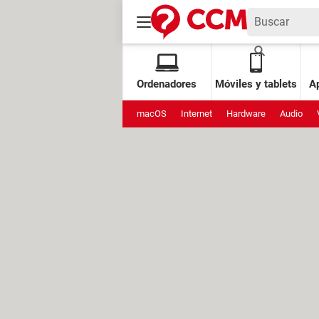
Ordenadores
Móviles y tablets
Ap
macOS
Internet
Hardware
Audio