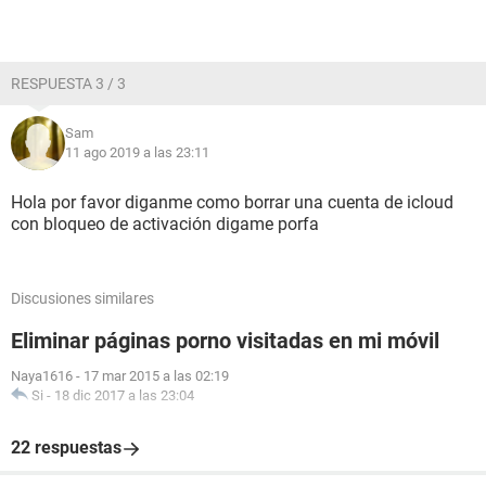
RESPUESTA 3 / 3
Sam
11 ago 2019 a las 23:11
Hola por favor diganme como borrar una cuenta de icloud
con bloqueo de activación digame porfa
Discusiones similares
Eliminar páginas porno visitadas en mi móvil
Naya1616
-
17 mar 2015 a las 02:19
Si
-
18 dic 2017 a las 23:04
22 respuestas