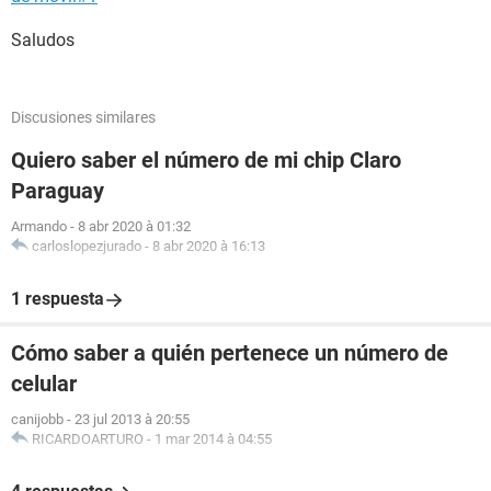
Saludos
Discusiones similares
Quiero saber el número de mi chip Claro
Paraguay
Armando
-
8 abr 2020 à 01:32
carloslopezjurado
-
8 abr 2020 à 16:13
1 respuesta
Cómo saber a quién pertenece un número de
celular
canijobb
-
23 jul 2013 à 20:55
RICARDOARTURO
-
1 mar 2014 à 04:55