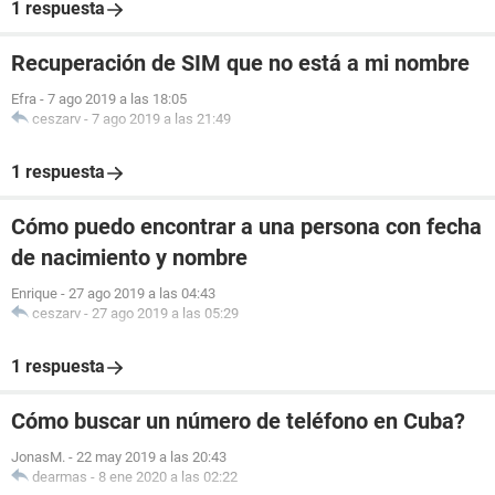
1 respuesta
Recuperación de SIM que no está a mi nombre
Efra
-
7 ago 2019 a las 18:05
ceszarv
-
7 ago 2019 a las 21:49
1 respuesta
Cómo puedo encontrar a una persona con fecha
de nacimiento y nombre
Enrique
-
27 ago 2019 a las 04:43
ceszarv
-
27 ago 2019 a las 05:29
1 respuesta
Cómo buscar un número de teléfono en Cuba?
JonasM.
-
22 may 2019 a las 20:43
dearmas
-
8 ene 2020 a las 02:22