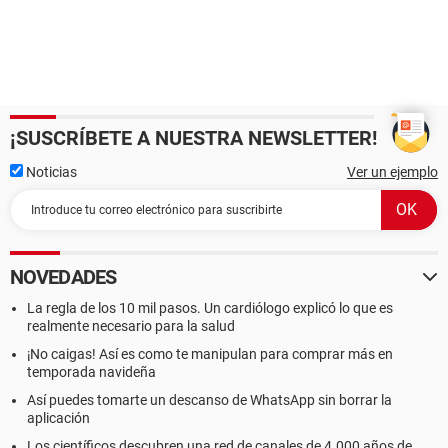
¡SUSCRÍBETE A NUESTRA NEWSLETTER!
Noticias
Ver un ejemplo
NOVEDADES
La regla de los 10 mil pasos. Un cardiólogo explicó lo que es
realmente necesario para la salud
¡No caigas! Así es como te manipulan para comprar más en
temporada navideña
Así puedes tomarte un descanso de WhatsApp sin borrar la
aplicación
Los científicos descubren una red de canales de 4.000 años de