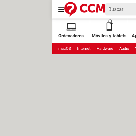
Ordenadores
Móviles y tablets
Ap
macOS
Internet
Hardware
Audio