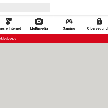
ps e Internet
Multimedia
Gaming
Cibersegurid
Videojuegos