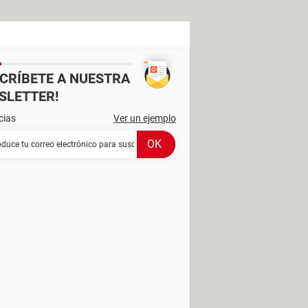
SCRÍBETE A NUESTRA
SLETTER!
cias
Ver un ejemplo