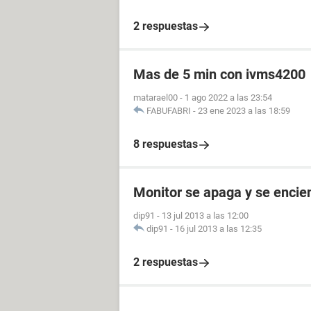
2 respuestas
Mas de 5 min con ivms4200
matarael00
-
1 ago 2022 a las 23:54
FABUFABRI
-
23 ene 2023 a las 18:59
8 respuestas
Monitor se apaga y se enci
dip91
-
13 jul 2013 a las 12:00
dip91
-
16 jul 2013 a las 12:35
2 respuestas