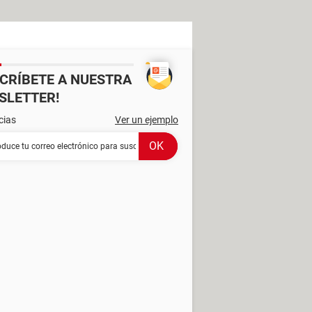
SCRÍBETE A NUESTRA
SLETTER!
cias
Ver un ejemplo