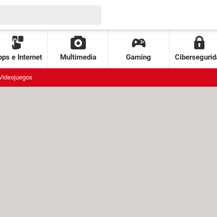
ps e Internet
Multimedia
Gaming
Cibersegurid
Videojuegos