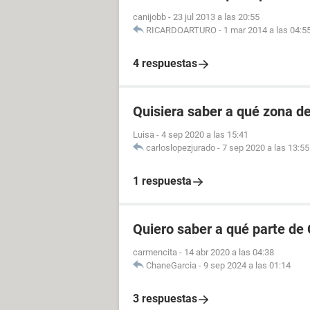
canijobb
-
23 jul 2013 a las 20:55
RICARDOARTURO
-
1 mar 2014 a las 04:5
4 respuestas
Quisiera saber a qué zona d
Luisa
-
4 sep 2020 a las 15:41
carloslopezjurado
-
7 sep 2020 a las 13:55
1 respuesta
Quiero saber a qué parte de
carmencita
-
14 abr 2020 a las 04:38
ChaneGarcia
-
9 sep 2024 a las 01:14
3 respuestas