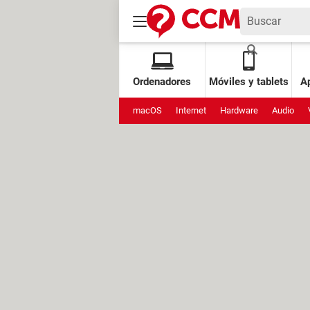
Ordenadores
Móviles y tablets
Ap
macOS
Internet
Hardware
Audio