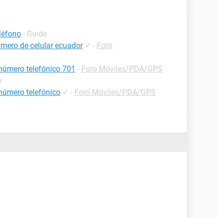
léfono
- Guide
mero de celular ecuador
✓
-
Foro
 número telefónico 701
-
Foro Móviles/PDA/GPS
e
número telefónico
✓
-
Foro Móviles/PDA/GPS