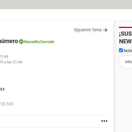
Siguiente Tema
¡SU
 número
NEW
Resuelto
/Cerrado
Noti
21:44
19 a las 21:44
xxx
770.101