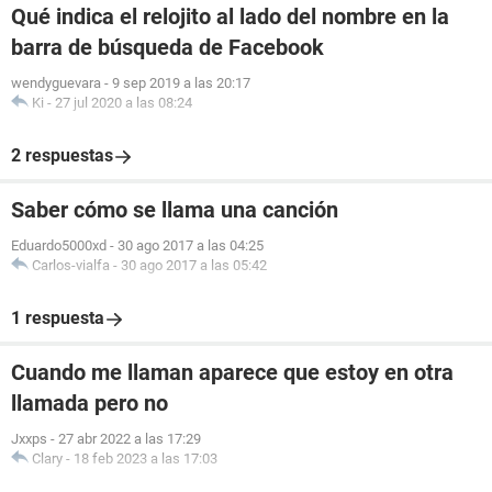
Qué indica el relojito al lado del nombre en la
barra de búsqueda de Facebook
wendyguevara
-
9 sep 2019 a las 20:17
Ki
-
27 jul 2020 a las 08:24
2 respuestas
Saber cómo se llama una canción
Eduardo5000xd
-
30 ago 2017 a las 04:25
Carlos-vialfa
-
30 ago 2017 a las 05:42
1 respuesta
Cuando me llaman aparece que estoy en otra
llamada pero no
Jxxps
-
27 abr 2022 a las 17:29
Clary
-
18 feb 2023 a las 17:03