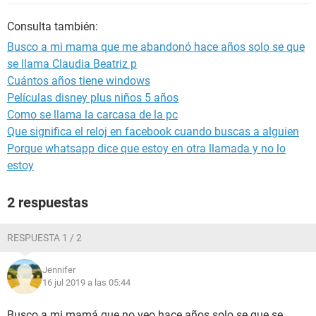
Consulta también:
Busco a mi mama que me abandonó hace años solo se que
se llama Claudia Beatriz p
Cuántos años tiene windows
Películas disney plus niños 5 años
Como se llama la carcasa de la pc
Que significa el reloj en facebook cuando buscas a alguien
Porque whatsapp dice que estoy en otra llamada y no lo
estoy
2 respuestas
RESPUESTA 1 / 2
Jennifer
16 jul 2019 a las 05:44
Busco a mi mamá que no veo hace años solo se que se