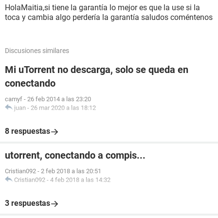
HolaMaitia,si tiene la garantía lo mejor es que la use si la
toca y cambia algo perdería la garantía saludos coméntenos
Discusiones similares
Mi uTorrent no descarga, solo se queda en
conectando
camyf
-
26 feb 2014 a las 23:20
juan
-
26 mar 2020 a las 18:12
8 respuestas
utorrent, conectando a compis...
Cristian092
-
2 feb 2018 a las 20:51
Cristian092
-
4 feb 2018 a las 14:32
3 respuestas