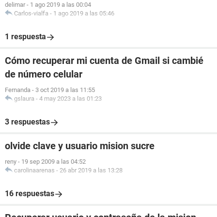
delimar
-
1 ago 2019 a las 00:04
Carlos-vialfa
-
1 ago 2019 a las 05:46
1 respuesta
Cómo recuperar mi cuenta de Gmail si cambié
de número celular
Fernanda
-
3 oct 2019 a las 11:55
gslaura
-
4 may 2023 a las 01:23
3 respuestas
olvide clave y usuario mision sucre
reny
-
19 sep 2009 a las 04:52
carolinaarenas
-
26 abr 2019 a las 13:28
16 respuestas