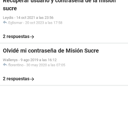
Recuperar usuario y contraseña de la mision
sucre
Leydis
-
14 oct 2021 a las 23:56
Eglismar
-
20 oct 2023 a las 17:58
2 respuestas
Olvidé mi contraseña de Misión Sucre
Wallenys
-
9 ago 2019 a las 16:12
florentino
-
30 may 2020 a las 07:05
2 respuestas