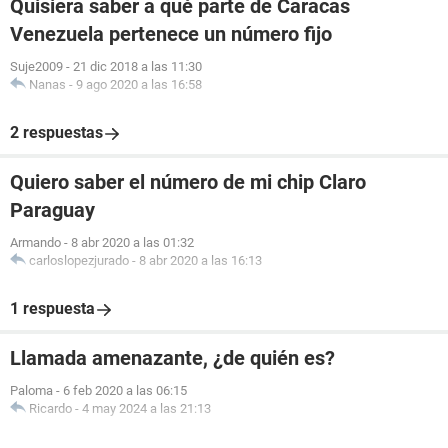
Quisiera saber a qué parte de Caracas
Venezuela pertenece un número fijo
Suje2009
-
21 dic 2018 a las 11:30
Nanas
-
9 ago 2020 a las 16:58
2 respuestas
Quiero saber el número de mi chip Claro
Paraguay
Armando
-
8 abr 2020 a las 01:32
carloslopezjurado
-
8 abr 2020 a las 16:13
1 respuesta
Llamada amenazante, ¿de quién es?
Paloma
-
6 feb 2020 a las 06:15
Ricardo
-
4 may 2024 a las 21:13