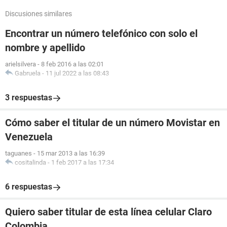
Discusiones similares
Encontrar un número telefónico con solo el
nombre y apellido
arielsilvera
-
8 feb 2016 a las 02:01
Gabruela
-
11 jul 2022 a las 08:43
3 respuestas
Cómo saber el titular de un número Movistar en
Venezuela
taguanes
-
15 mar 2013 a las 16:39
cositalinda
-
1 feb 2017 a las 17:34
6 respuestas
Quiero saber titular de esta línea celular Claro
Colombia