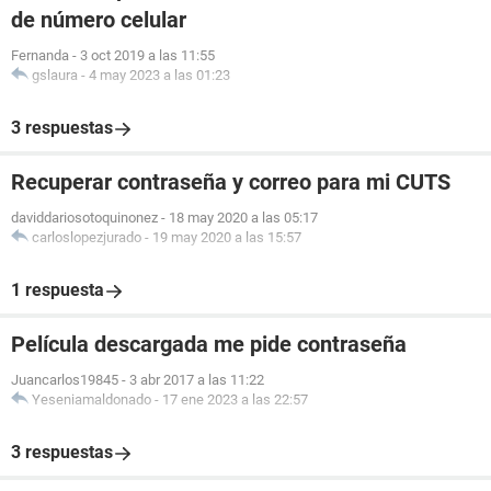
de número celular
Fernanda
-
3 oct 2019 a las 11:55
gslaura
-
4 may 2023 a las 01:23
3 respuestas
Recuperar contraseña y correo para mi CUTS
daviddariosotoquinonez
-
18 may 2020 a las 05:17
carloslopezjurado
-
19 may 2020 a las 15:57
1 respuesta
Película descargada me pide contraseña
Juancarlos19845
-
3 abr 2017 a las 11:22
Yeseniamaldonado
-
17 ene 2023 a las 22:57
3 respuestas