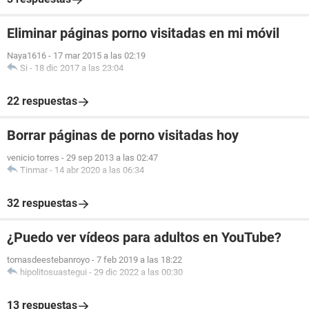
Eliminar páginas porno visitadas en mi móvil
Naya1616
-
17 mar 2015 a las 02:19
Si
-
18 dic 2017 a las 23:04
22 respuestas
Borrar páginas de porno visitadas hoy
venicio torres
-
29 sep 2013 a las 02:47
Tinmar
-
14 abr 2020 a las 06:34
32 respuestas
¿Puedo ver vídeos para adultos en YouTube?
tomasdeestebanroyo
-
7 feb 2019 a las 18:22
hipolitosuastegui
-
29 dic 2022 a las 00:30
13 respuestas