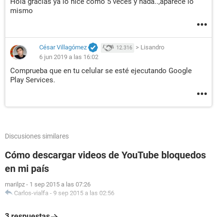
Hola gracias ya lo hice como 5 veces y nada..,aparece lo
mismo
César Villagómez
>
Lisandro
12.316
6 jun 2019 a las 16:02
Comprueba que en tu celular se esté ejecutando Google
Play Services.
Discusiones similares
Cómo descargar videos de YouTube bloquedos
en mi país
marilpz
-
1 sep 2015 a las 07:26
Carlos-vialfa
-
9 sep 2015 a las 02:56
3 respuestas