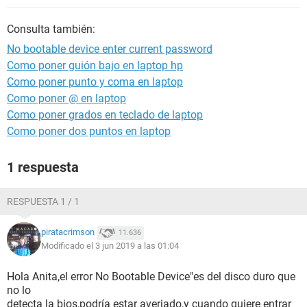
Consulta también:
No bootable device enter current password
Como poner guión bajo en laptop hp
Como poner punto y coma en laptop
Como poner @ en laptop
Como poner grados en teclado de laptop
Como poner dos puntos en laptop
1 respuesta
RESPUESTA 1 / 1
piratacrimson
11.636
Modificado el 3 jun 2019 a las 01:04
Hola Anita,el error No Bootable Device"es del disco duro que
no lo
detecta la bios,podría estar averiado,y cuando quiere entrar