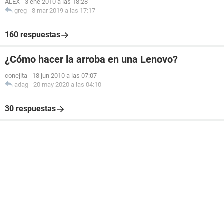
ALEX
-
3 ene 2010 a las 18:28
greg
-
8 mar 2019 a las 17:17
160 respuestas
¿Cómo hacer la arroba en una Lenovo?
conejita
-
18 jun 2010 a las 07:07
adag
-
20 may 2020 a las 04:10
30 respuestas