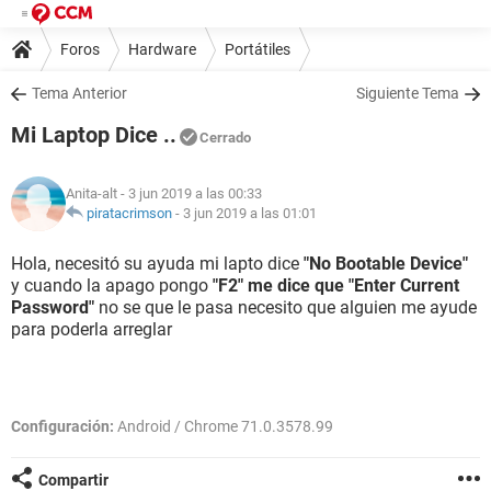
Foros
Hardware
Portátiles
Tema Anterior
Siguiente Tema
Mi Laptop Dice ..
Cerrado
Anita-alt
- 3 jun 2019 a las 00:33
piratacrimson
-
3 jun 2019 a las 01:01
Hola, necesitó su ayuda mi lapto dice
"No Bootable Device"
y cuando la apago pongo
"F2" me dice que "Enter Current
Password"
no se que le pasa necesito que alguien me ayude
para poderla arreglar
Configuración:
Android / Chrome 71.0.3578.99
Compartir