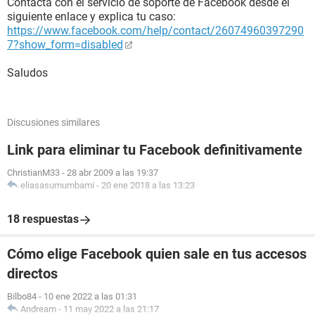
Contacta con el servicio de soporte de Facebook desde el
siguiente enlace y explica tu caso:
https://www.facebook.com/help/contact/26074960397290
7?show_form=disabled
Saludos
Discusiones similares
Link para eliminar tu Facebook definitivamente
ChristianM33
-
28 abr 2009 a las 19:37
eliasasumumbami
-
20 ene 2018 a las 13:23
18 respuestas
Cómo elige Facebook quien sale en tus accesos
directos
Bilbo84
-
10 ene 2022 a las 01:31
Andream
-
11 may 2022 a las 21:17